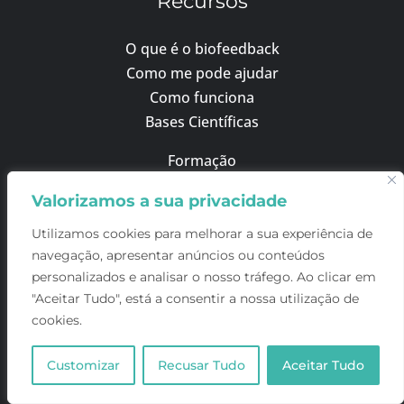
Recursos
O que é o biofeedback
Como me pode ajudar
Como funciona
Bases Científicas
Formação
Consultas
Valorizamos a sua privacidade
Utilizamos cookies para melhorar a sua experiência de
Blog
navegação, apresentar anúncios ou conteúdos
personalizados e analisar o nosso tráfego. Ao clicar em
"Aceitar Tudo", está a consentir a nossa utilização de
BioBalance.Life
cookies.
Sobre Nós
Customizar
Recusar Tudo
Aceitar Tudo
Contactos