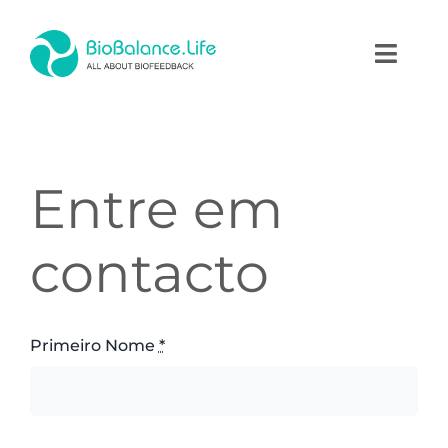
Skip
to
Toggl
content
Naviga
Home
Terapias
Entre em
Produtos
contacto
Academia
Primeiro Nome
*
Blog
Contactos