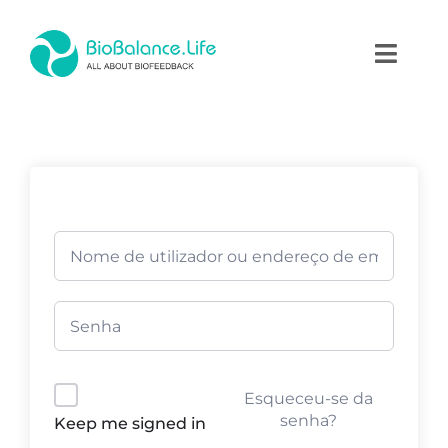
Skip
to
Toggl
content
Naviga
Home
Terapias
Produtos
Academia
Blog
Esqueceu-se da
Contactos
senha?
Keep me signed in