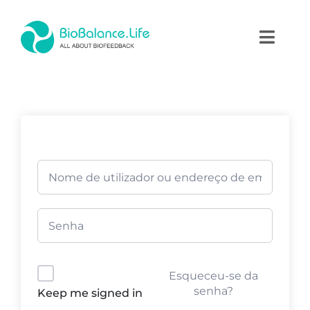
Skip
to
Toggl
content
Naviga
Home
Terapias
Produtos
Academia
Blog
Esqueceu-se da
Contactos
senha?
Keep me signed in