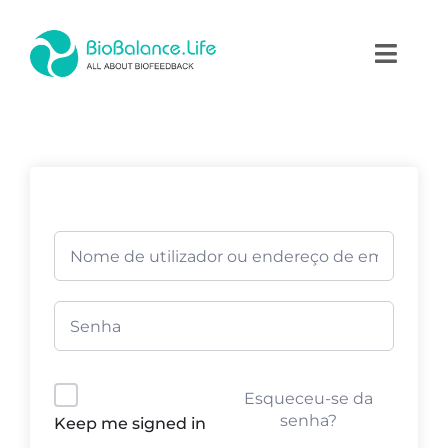
Skip
to
Toggl
content
Naviga
Home
Terapias
Produtos
Academia
Blog
Esqueceu-se da
Contactos
senha?
Keep me signed in