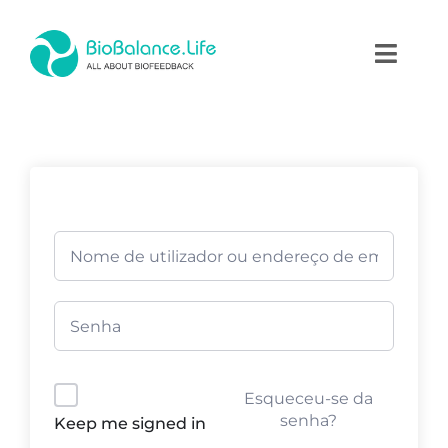
Skip
to
Toggl
content
Naviga
Home
Terapias
Produtos
Academia
Blog
Esqueceu-se da
Contactos
senha?
Keep me signed in