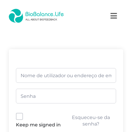
Skip
to
Toggl
content
Naviga
Home
Terapias
Produtos
Academia
Blog
Esqueceu-se da
Contactos
senha?
Keep me signed in