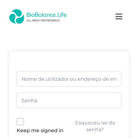
Skip
to
Toggl
content
Naviga
Home
Terapias
Produtos
Academia
Blog
Esqueceu-se da
Contactos
senha?
Keep me signed in