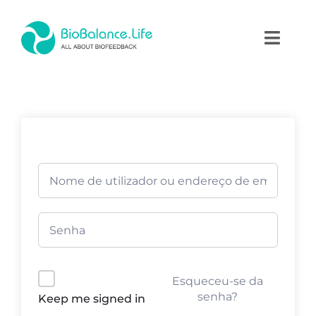
Skip
to
Toggl
content
Naviga
Home
Terapias
Produtos
Academia
Blog
Esqueceu-se da
Contactos
senha?
Keep me signed in