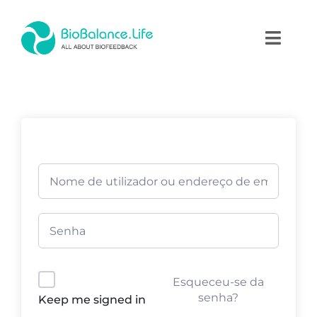
Skip
to
Toggl
content
Naviga
Home
Terapias
Produtos
Academia
Blog
Esqueceu-se da
Contactos
senha?
Keep me signed in