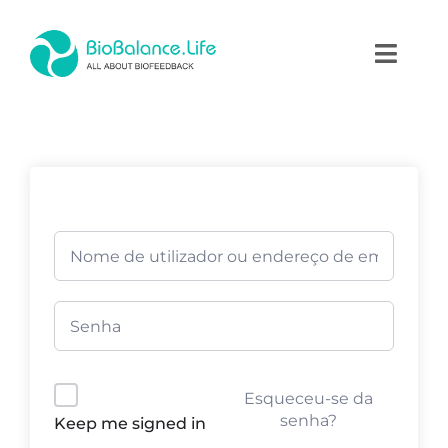
Skip
to
Toggl
content
Naviga
Home
Terapias
Produtos
Academia
Blog
Esqueceu-se da
Contactos
senha?
Keep me signed in