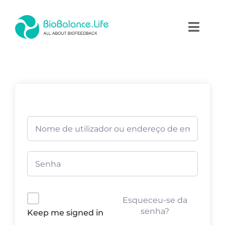
Skip
to
Toggl
content
Naviga
Home
Terapias
Produtos
Academia
Blog
Esqueceu-se da
Contactos
senha?
Keep me signed in