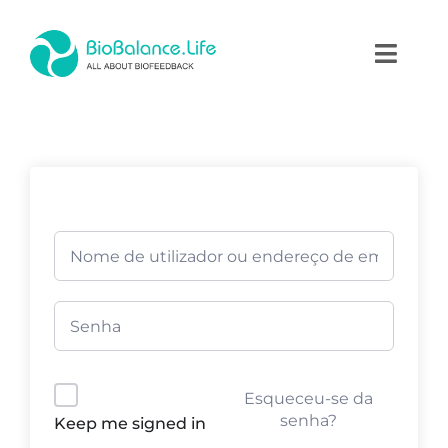
Skip
to
Toggl
content
Naviga
Home
Terapias
Produtos
Academia
Blog
Esqueceu-se da
Contactos
senha?
Keep me signed in