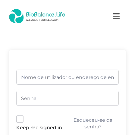
Skip
to
Toggl
content
Naviga
Home
Terapias
Produtos
Academia
Blog
Esqueceu-se da
Contactos
senha?
Keep me signed in