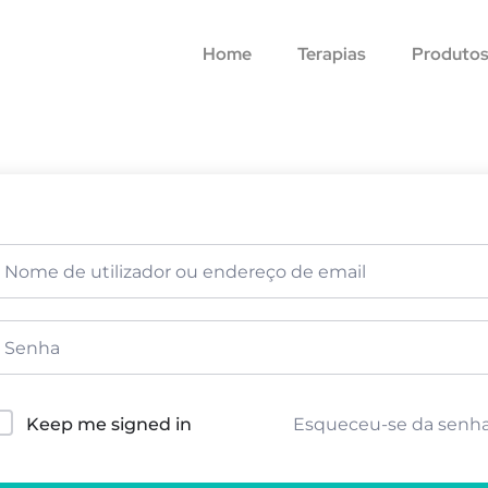
Home
Terapias
Produto
Esqueceu-se da senh
Keep me signed in