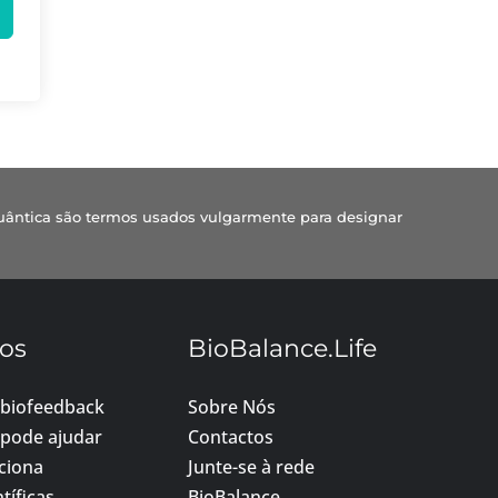
uântica são termos usados vulgarmente para designar
os
BioBalance.Life
 biofeedback
Sobre Nós
pode ajudar
Contactos
ciona
Junte-se à rede
tíficas
BioBalance