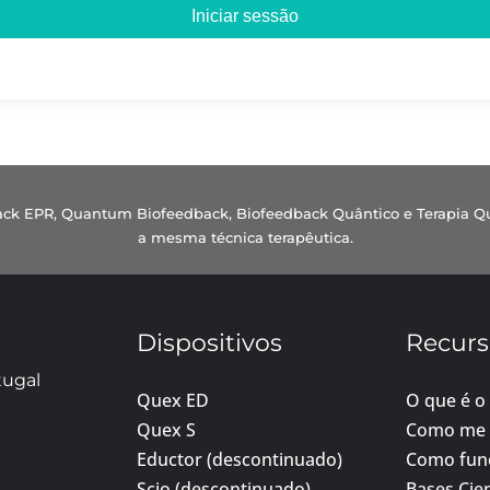
Iniciar sessão
dback EPR, Quantum Biofeedback, Biofeedback Quântico e Terapia Q
a mesma técnica terapêutica.
Dispositivos
Recurs
tugal
Quex ED
O que é o
Quex S
Como me 
Eductor (descontinuado)
Como fun
Scio (descontinuado)
Bases Cien