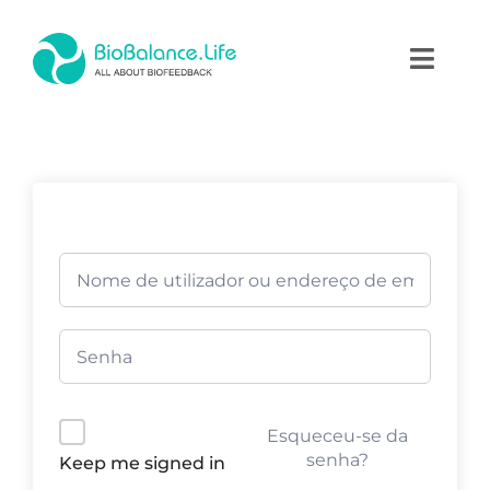
Skip
to
Toggl
content
Naviga
Home
Terapias
Produtos
Academia
Blog
Esqueceu-se da
Contactos
senha?
Keep me signed in