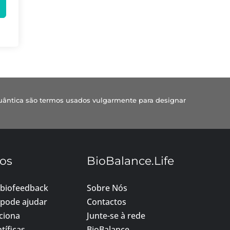
uântica são termos usados vulgarmente para designar
os
BioBalance.Life
 biofeedback
Sobre Nós
pode ajudar
Contactos
ciona
Junte-se à rede
tíficas
BioBalance