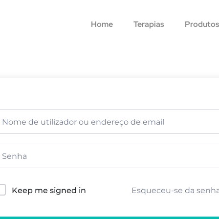
Home
Terapias
Produto
Esqueceu-se da senh
Keep me signed in