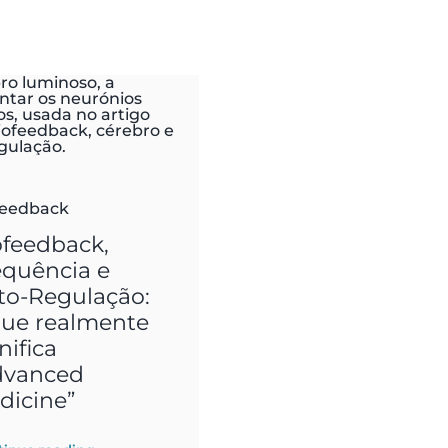
feedback
ofeedback,
equência e
to-Regulação:
que realmente
nifica
dvanced
dicine”