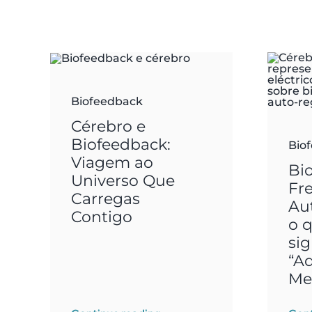
Biofeedback
Cérebro e
Biofeedback:
Bio
Viagem ao
Bi
Universo Que
Fr
Carregas
Au
Contigo
o 
sig
“A
Me