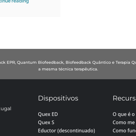
inue reading
dback EPR, Quantum Biofeedback, Biofeedback Quântico e Terapia Q
a mesma técnica terapêutica.
Dispositivos
Recurs
tugal
Quex ED
O que é o
Quex S
Como me 
Eductor (descontinuado)
Como fun